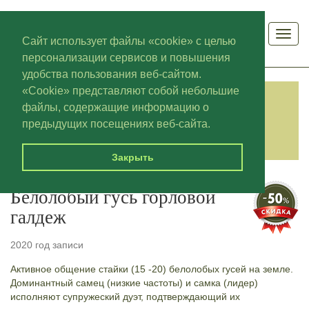
Мен
Сайт использует файлы «cookie» с целью
персонализации сервисов и повышения
удобства пользования веб-сайтом.
«Cookie» представляют собой небольшие
файлы, содержащие информацию о
КАТЕГОРИИ
предыдущих посещениях веб-сайта.
Закрыть
Белолобый гусь горловой
галдеж
2020 год записи
Активное общение стайки (15 -20) белолобых гусей на земле.
Доминантный самец (низкие частоты) и самка (лидер)
исполняют супружеский дуэт, подтверждающий их