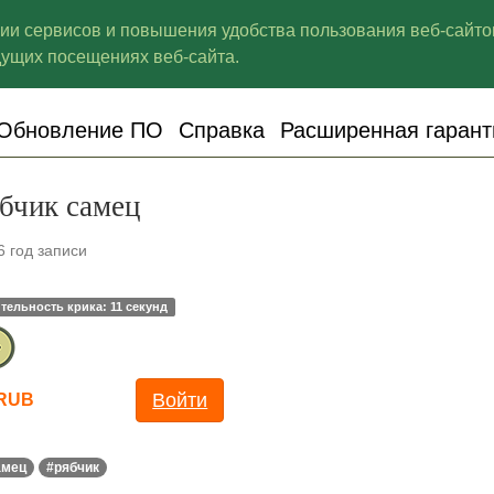
ции сервисов и повышения удобства пользования веб-сайто
щих посещениях веб-сайта.
Обновление ПО
Справка
Расширенная гарант
бчик самец
6 год записи
тельность крика: 11 секунд
Войти
 RUB
амец
#рябчик