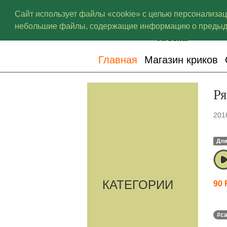
Сайт использует файлы «cookie» с целью персонализа
небольшие файлы, содержащие информацию о предыду
Главная
Магазин криков
Ря
201
Дли
КАТЕГОРИИ
90
#с