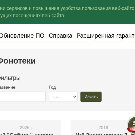
ции сервисов и повышения удобства пользования веб-сайто
щих посещениях веб-сайта.
Обновление ПО
Справка
Расширенная гарант
Фонотеки
ильтры
азвание
Год
Искать
2026 г.
2018 г.