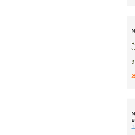
№
Н
х
З
2
№
в
П