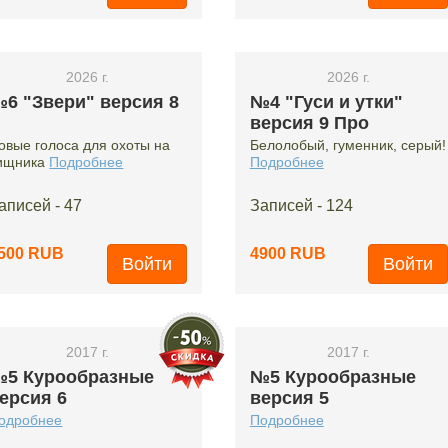
2026 г.
2026 г.
6 "Звери" версия 8
№4 "Гуси и утки"
версия 9 Про
овые голоса для охоты на
Белолобый, гуменник, серый!
ищника
Подробнее
Подробнее
аписей - 47
Записей - 124
500 RUB
4900 RUB
Войти
Войти
2017 г.
2017 г.
5 Курообразные
№5 Курообразные
ерсия 6
версия 5
одробнее
Подробнее