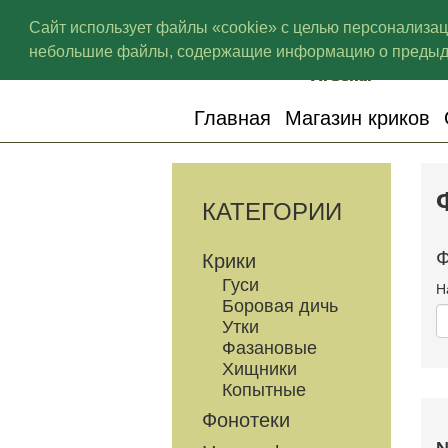
Сайт использует файлы «cookie» с целью персонализа
небольшие файлы, содержащие информацию о предыду
Главная
Магазин криков
КАТЕГОРИИ
Ф
Крики
Гуси
Н
Боровая дичь
Утки
Фазановые
Хищники
Копытные
Фонотеки