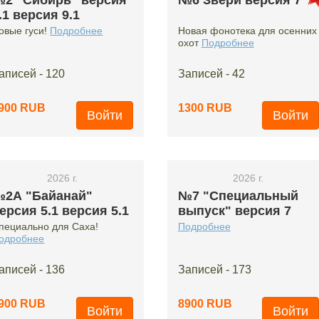
2 "Сибирь" версия
№6 Звери версия 7
.1 версия 9.1
овые гуси!
Подробнее
Новая фонотека для осенних
охот
Подробнее
аписей - 120
Записей - 42
900 RUB
1300 RUB
Войти
Войти
2026 г.
2026 г.
2А "Байанай"
№7 "Специальный
ерсия 5.1 версия 5.1
выпуск" версия 7
пециально для Саха!
Подробнее
одробнее
аписей - 136
Записей - 173
900 RUB
8900 RUB
Войти
Войти