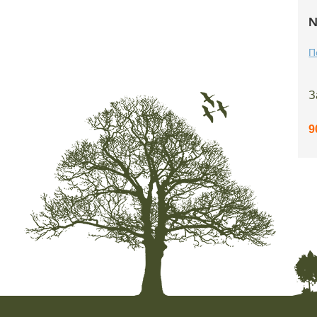
№
П
З
9