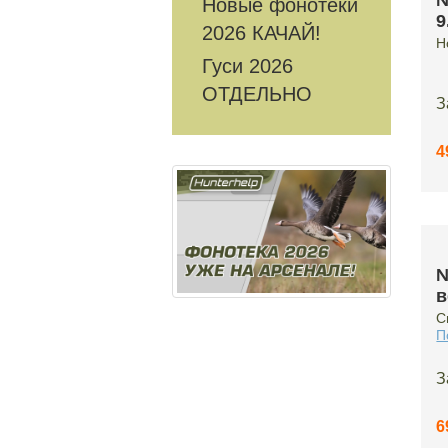
№
Новые фонотеки
9
2026 КАЧАЙ!
Н
Гуси 2026
ОТДЕЛЬНО
З
4
№
в
С
П
З
6