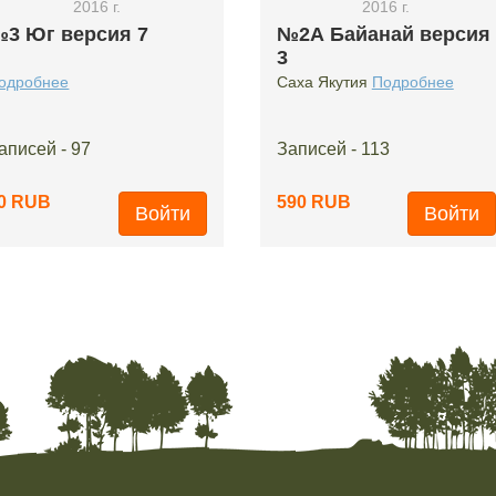
2016 г.
2016 г.
3 Юг версия 7
№2А Байанай версия
3
одробнее
Саха Якутия
Подробнее
аписей - 97
Записей - 113
0 RUB
590 RUB
Войти
Войти