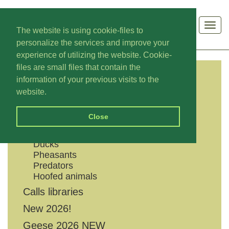
Men
The website is using cookie-files to
personalize the services and improve your
experience of utilizing the website. Cookie-
files are small files that contain the
information of your previous visits to the
CATEGORIES
website.
Shouts
Close
Geese
Grouses
Ducks
Pheasants
Predators
Hoofed animals
Calls libraries
New 2026!
Geese 2026 NEW